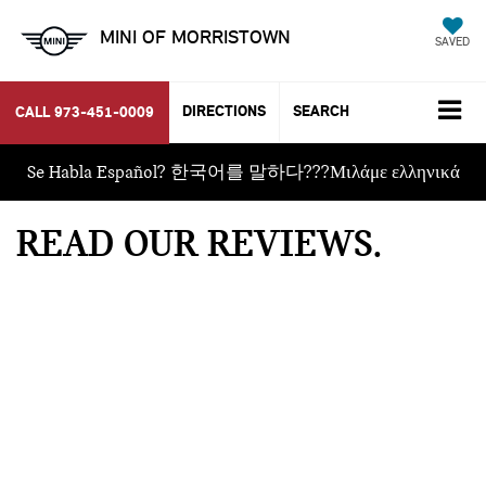
MINI OF MORRISTOWN
SAVED
DIRECTIONS
SEARCH
CALL
973-451-0009
Se Habla Español? 한국어를 말하다???Μιλάμε ελληνικά
READ OUR REVIEWS