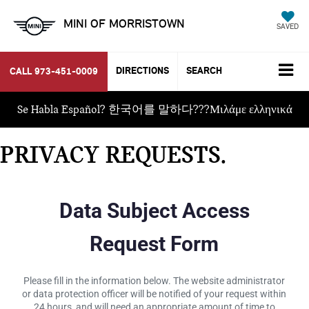
MINI OF MORRISTOWN
SAVED
DIRECTIONS
SEARCH
CALL
973-451-0009
Se Habla Español? 한국어를 말하다???Μιλάμε ελληνικά
PRIVACY REQUESTS